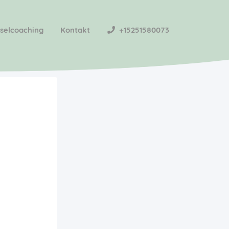
selcoaching
Kontakt
+15251580073