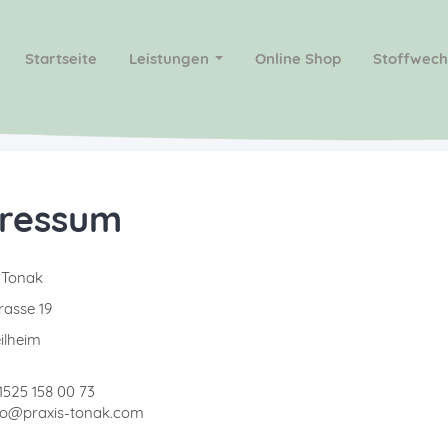
Startseite
Leistungen
Online Shop
Stoffwech
ressum
 Tonak
rasse 19
ilheim
01525 158 00 73
nfo@praxis-tonak.com