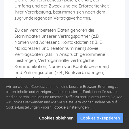
Umfang und der Zweck und die Erforderlichkeit
ihrer Verarbeitung, bestimmen sich nach dem
zugrundeliegenden Vertragsverhältnis.
Zu den verarbeiteten Daten gehören die
Stammdaten unserer Vertragspartner (z.B.,
Namen und Adressen), Kontaktdaten (z.B. E-
Mailadressen und Telefonnummern) sowie
Vertragsdaten (z.B., in Anspruch genommene
Leistungen, Vertragsinhalte, vertragliche
Kommunikation, Namen von Kontaktpersonen)
und Zahlungsdaten (z.B., Bankverbindungen,
Zahlungshistorie).
Wir verwenden Cookies, um Ihnen eine bessere Browser-Erfahrung zu
Besondere Kategorien personenbezogener Daten
bieten, Inhalte und Anzeigen zu personalisieren, Funktionen für soziale
verarbeiten wir grundsätzlich nicht, außer wenn
Medien bereitzustellen und unseren Traffic zu analysieren. Lesen Sie, wie
wir Cookies verwenden und wie Sie sie steuern können, indem Sie auf
diese Bestandteile einer beauftragten oder
Cookie-Einstellungen klicken.
Cookie Einstellungen
vertragsgemäßen Verarbeitung sind.
Cookies ablehnen
Cookies akzeptieren
Wir verarbeiten Daten, die zur Begründung und
Erfüllung der vertraglichen Leistungen erforderlich